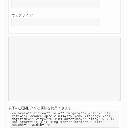
ウェブサイト:
以下の
HTML
タグと属性を使用できます。
<a href="" title="" rel="" target=""> <blockquote
cite=""> <code> <pre class=""> <em> <strong> <del
datetime="" cite=""> <ins datetime="" cite=""> <ul>
<ol start=""> <li> <img src="" border="" alt=""
height="" width="">