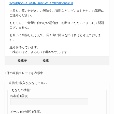
WywBpSoCr1wSu7OXoKW8K79I/edit?tab=t.0
内容をご覧いただき、ご興味やご質問などございましたら、お気軽に
ご連絡ください。
もちろん、ご希望に合わない場合は、お断りいただいてまったく問題
ございません。
お互いに納得したうえで、長く良い関係を築ければと考えておりま
す。
連絡を待っています。
ご検討のほど、よろしくお願いいたします。
投稿者
投稿
1件の返信スレッドを表示中
返信先: 収入が少なくて辛い
あなたの情報:
お名前 (必須)
メール (非公開) (必須):