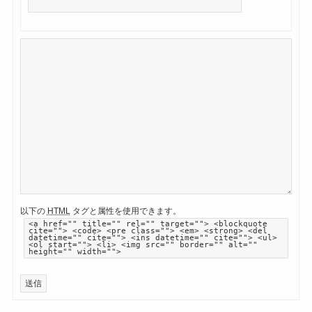
以下の
HTML
タグと属性を使用できます。
<a href="" title="" rel="" target=""> <blockquote
cite=""> <code> <pre class=""> <em> <strong> <del
datetime="" cite=""> <ins datetime="" cite=""> <ul>
<ol start=""> <li> <img src="" border="" alt=""
height="" width="">
送信