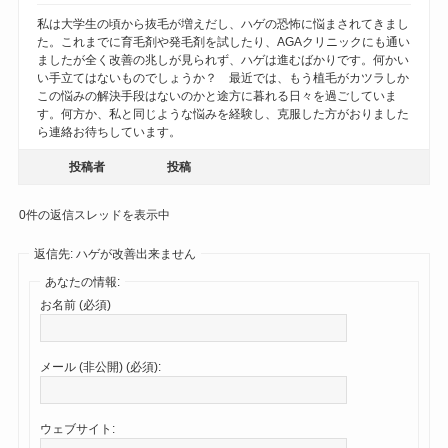
私は大学生の頃から抜毛が増えだし、ハゲの恐怖に悩まされてきまし
た。これまでに育毛剤や発毛剤を試したり、AGAクリニックにも通い
ましたが全く改善の兆しが見られず、ハゲは進むばかりです。何かい
い手立てはないものでしょうか？ 最近では、もう植毛がカツラしか
この悩みの解決手段はないのかと途方に暮れる日々を過ごしていま
す。何方か、私と同じような悩みを経験し、克服した方がおりました
ら連絡お待ちしています。
投稿者
投稿
0件の返信スレッドを表示中
返信先: ハゲが改善出来ません
あなたの情報:
お名前 (必須)
メール (非公開) (必須):
ウェブサイト: