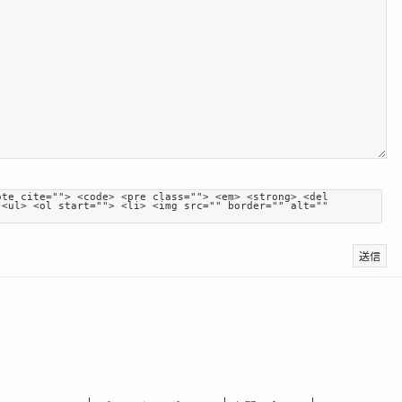
ote cite=""> <code> <pre class=""> <em> <strong> <del
 <ul> <ol start=""> <li> <img src="" border="" alt=""
送信