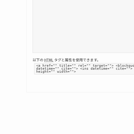
以下の
HTML
タグと属性を使用できます。
<a href="" title="" rel="" target=""> <blockqu
datetime="" cite=""> <ins datetime="" cite="">
height="" width="">