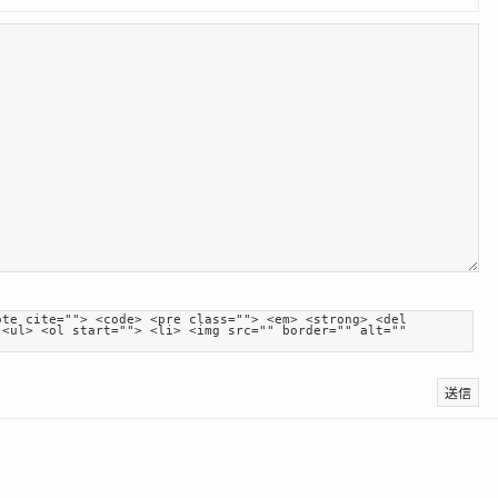
ote cite=""> <code> <pre class=""> <em> <strong> <del
 <ul> <ol start=""> <li> <img src="" border="" alt=""
送信