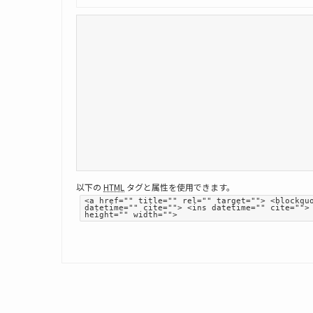
以下の
HTML
タグと属性を使用できます。
<a href="" title="" rel="" target=""> <blockqu
datetime="" cite=""> <ins datetime="" cite="">
height="" width="">