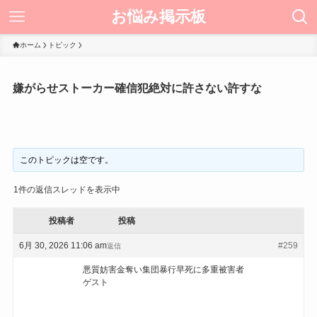
お悩み掲示板
ホーム
トピック
嫌がらせストーカー確信犯絶対に許さない許すな
このトピックは空です。
1件の返信スレッドを表示中
投稿者
投稿
6月 30, 2026 11:06 am
#259
返信
悪質妨害金奪い集団暴行早死に多重被害者
ゲスト