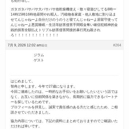
も犯行増し。
ガタガタバサバサ大バサバサ他乾燥機使え・散々寝遊びしてる8時ー
14時15時16時他昼間やれ暇人。汚植物各家庭・他人敷地に割り込ま
せてんじゃねーよ自分だけのうのうと寝てんじゃねーよ居留守使って
んじゃねーよ悪質睡眠・生活等妨害侵害手間暇金奪い確信犯精神的金
銭的損害全額払えトリプル妨害侵害間接的暴行死ね殺され
ろ！！！！！！！！！！！！！
7月 9, 2026 12:02 am
#264
返信
ジラム
ゲスト
はじめまして。
智冉と申します。今年で27歳になります。
今回ご連絡したのは、一時的なお手伝いをお願いしたいという話では
なく、お互いに信頼関係を築きながら、長期的に協力できるパートナ
ーを探しているためです。
プロフィールを拝見し、誠実で責任感のある方だと感じたため、ご相
談させていただきました。
協力内容については、下記の資料にまとめておりますのでご確認いた
だければ幸いです。