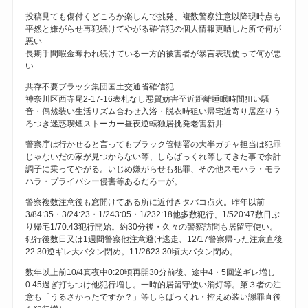
投稿見ても傷付くどころか楽しんで挑発、複数警察注意以降現時点も
平然と嫌がらせ再犯続けてやがる確信犯の個人情報更晒した所で何が
悪い
長期手間暇金奪われ続けている一方的被害者が暴言表現使って何が悪
い
共存不要ブラック集団国土交通省確信犯
神奈川区西寺尾2-17-16表札なし悪質妨害至近距離睡眠時間狙い騒
音・偶然装い生活リズム合わせ入浴・脱衣時狙い帰宅近寄り居座りう
ろつき迷惑喫煙ストーカー昼夜逆転独居挑発老害新井
警察庁は行かせると言ってもブラック管轄署の大半ガチャ担当は犯罪
じゃないだの家が見つからない等、しらばっくれ等してきた事で余計
調子に乗ってやがる。いじめ嫌がらせも犯罪、その他スモハラ・モラ
ハラ・プライバシー侵害等あるだろーが。
警察複数注意後も窓開けてある所に近付きタバコ点火。昨年以前
3/84:35・3/24:23・1/243:05・1/232:18他多数犯行、1/520:47数日ぶ
り帰宅1/70:43犯行開始。約30分後・久々の警察訪問も居留守使い。
犯行後数日又は1週間警察他注意避け逃走、12/17警察帰った注意直後
22:30逆ギレ大バタン閉め。11/2623:30頃大バタン閉め。
数年以上前10/4真夜中0:20頃再開30分前後、途中4・5回逆ギレ増し
0:45過ぎ打ちつけ他犯行増し。一時的居留守使い消灯等。第３者の注
意も「うるさかったですか？」等しらばっくれ・控えめ装い謝罪直後