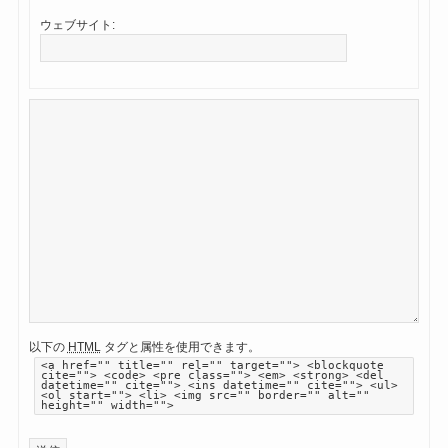
ウェブサイト:
以下の
HTML
タグと属性を使用できます。
<a href="" title="" rel="" target=""> <blockquote
cite=""> <code> <pre class=""> <em> <strong> <del
datetime="" cite=""> <ins datetime="" cite=""> <ul>
<ol start=""> <li> <img src="" border="" alt=""
height="" width="">