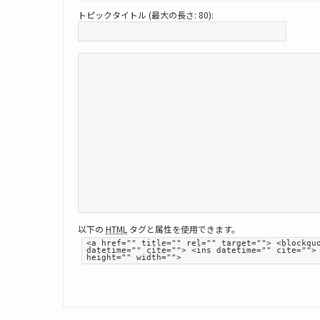
トピックタイトル (最大の長さ: 80):
以下の
HTML
タグと属性を使用できます。
<a href="" title="" rel="" target=""> <blockqu
datetime="" cite=""> <ins datetime="" cite="">
height="" width="">