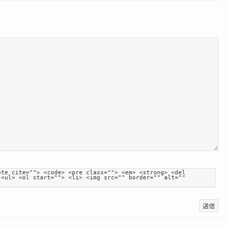
ote cite=""> <code> <pre class=""> <em> <strong> <del
 <ul> <ol start=""> <li> <img src="" border="" alt=""
送信