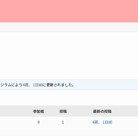
に
ジラム
により
4週、 1日前
に更新されました。
参加者
投稿
最新の投稿
0
1
4週、 1日前