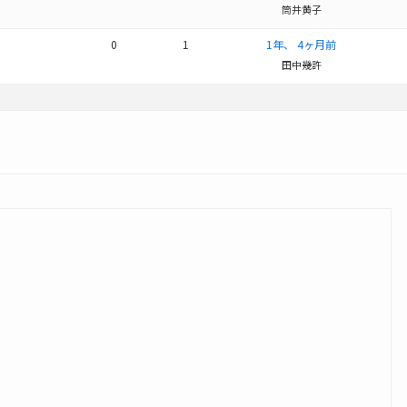
筒井黄子
0
1
1年、 4ヶ月前
田中幾許